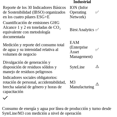
Industrial
Reporte de los 30 Indicadores Básicos
ION (Infor
de Sostenibilidad (IBSO) organizados
Operating
✅
en los cuatro pilares ESG+E
Network)
Cuantificación de emisiones GHG
Alcance 1 y 2 en toneladas de CO₂
Birst Analytics
✅
equivalente con metodología
documentada
EAM
Medición y reporte del consumo total
(Enterprise
de agua y su intensidad relativa al
✅
Asset
volumen de negocio
Management)
Divulgación de generación y
⚠️
disposición de residuos sólidos y
SyteLine
manejo de residuos peligrosos
Indicadores sociales obligatorios:
rotación de personal, accidentabilidad,
M3
⚠️
brecha salarial de género y horas de
Manufacturing
capacitación
Consumo de energía y agua por línea de producción y turno desde
SyteLine/M3 con medición a nivel de operación