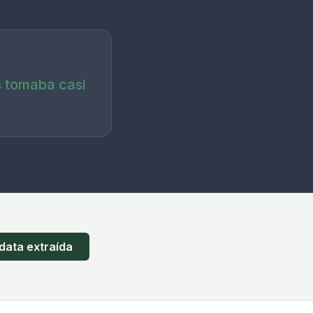
s tomaba casi
 data extraída