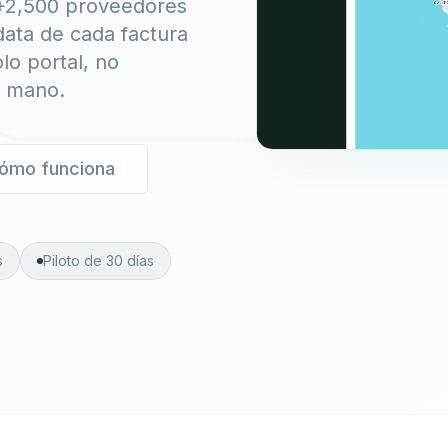
 +2,500 proveedores
data de cada factura
olo portal, no
a mano.
ómo funciona
s
Piloto de 30 días