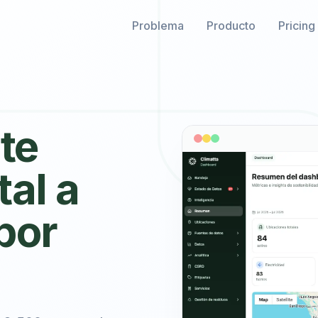
Problema
Producto
Pricing
te
tal a
por