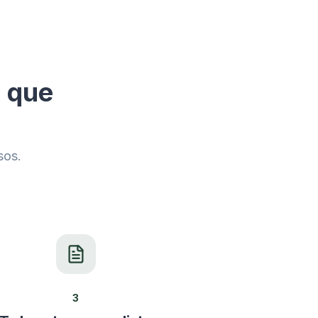
n que
sos.
3