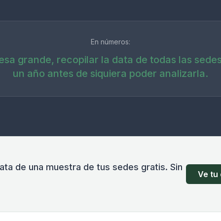
En números:
sa grande, recopilar la data de todas las sede
un año antes de siquiera poder analizarla.
ata de una muestra de tus sedes gratis. Sin
Ve tu