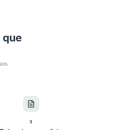
n que
sos.
3