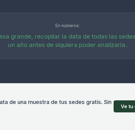
En números:
sa grande, recopilar la data de todas las sede
un año antes de siquiera poder analizarla.
ata de una muestra de tus sedes gratis. Sin
Ve tu