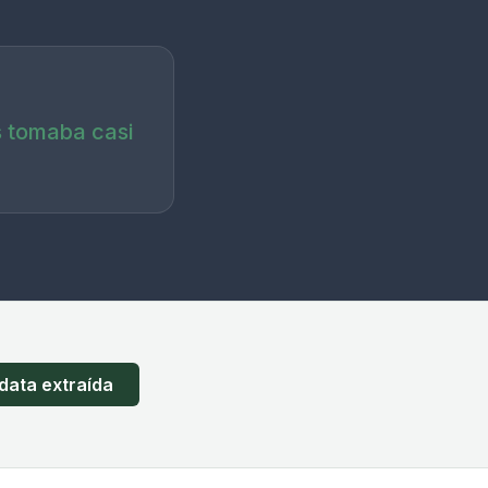
s tomaba casi
 data extraída