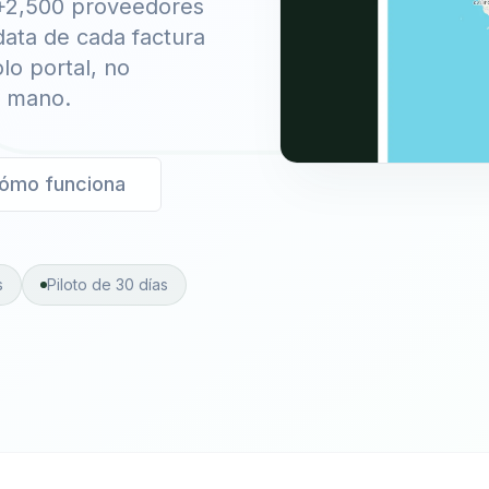
 +2,500 proveedores
data de cada factura
olo portal, no
a mano.
ómo funciona
s
Piloto de 30 días