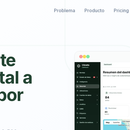
Problema
Producto
Pricing
te
tal a
por